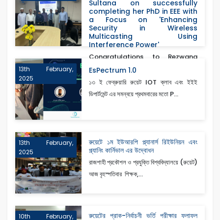
Sultana on successfully
completing her PhD in EEE with
a Focus on 'Enhancing
Security in Wireless
Multicasting Using
Interference Power'
Congratulations to Rezwana
Sultana on successfully
13th February,
EsPectrum 1.0
2025
completing her PhD in Electri...
১৩ ই ফেব্রুয়ারি রুয়েট IOT ক্লাব এবং ইইই
ডিপার্টমেন্ট এর সমন্বয়ে প্রথমবারের মতো P...
রুয়েটে ১ম ইউআরপি প্ল্যানার্স রিইউনিয়ন এবং
13th February,
প্ল্যানিং কার্নিভাল এর উদ্বোধন
2025
রাজশাহী প্রকৌশল ও প্রযুক্তি বিশ্ববিদ্যালয়ে (রুয়েট)
আজ বৃহস্পতিবার শিক্ষক,...
রুয়েটের প্রাক-নির্বাচনী ভর্তি পরীক্ষার ফলাফল
10th February,