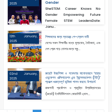
Gender
2025
SheSTEM: Career Knows No
Gender Empowering Future
Female STEM LeadersDate:
Janu...
12th January,
শিক্ষকদের জন্য স্বতন্ত্র পে-স্কেল দাবী
2025
দেশের সকল শিক্ষার্থীর মধ্যে মূল্যবোধ, নৈতিকতা, এবং
দেশ প্রেম গড়ে তোলার জন্য স্কু...
রুয়েটে উচ্চশিক্ষা ও গবেষণার মানোন্নয়নে ‘হায়ার
02nd January,
এডুকেশন এক্সিলারেশন এন্ড ট্রান্সফরমেশন (হিট)’
2025
প্রকল্প গুরুত্বপূর্ণ ভূমিকা পালন করবে: উপাচার্য
রাজশাহী প্রকৌশল ও প্রযুক্তি বিশ্ববিদ্যালয়ের
(রুয়েট) ইনস্টিটিউশনাল কোয়ালিটি এ্যাস...