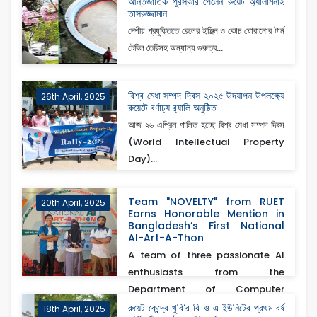
আন্তর্জাতিক পুরস্কার পেলেন রুয়েট অ্যালামনাই
তাসরুজ্জামান
দেশীয় প্রযুক্তিতে রেলের ইঞ্জিন ও কোচ ঘোরানোর টার্ন
টেবিল তৈরিসহ অন্যান্য গুরুত্ব...
বিশ্ব মেধা সম্পদ দিবস ২০২৫ উদযাপন উপলক্ষ্যে
26th April, 2025
রুয়েটে বর্ণাঢ্য র‌্যালি অনুষ্ঠিত
আজ ২৬ এপ্রিল পালিত হচ্ছে বিশ্ব মেধা সম্পদ দিবস
(World Intellectual Property
Day)...
Team "NOVELTY" from RUET
20th April, 2025
Earns Honorable Mention in
Bangladesh’s First National
AI-Art-A-Thon
A team of three passionate AI
enthusiasts from the
Department of Computer
Scienc...
রুয়েট কেন্দ্রে খুবি‘র বি ও এ ইউনিটের প্রথম বর্ষ
18th April, 2025