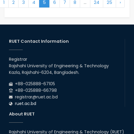
1
2
3
4
5
6
7
8
...
24
25
›
RUET Contact Information
Registrar
Rajshahi University of Engineering & Technology
Kazla, Rajshahi-6204, Bangladesh.
+88-025888-67105
+88-025888-66798
registrar@ruet.ac.bd
ruet.ac.bd
About RUET
Rajshahi University of Engineering & Technology (RUET)