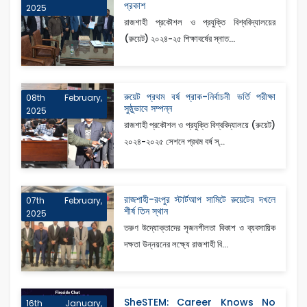
প্রকাশ
2025
রাজশাহী প্রকৌশল ও প্রযুক্তি বিশ্ববিদ্যালয়ের
(রুয়েট) ২০২৪-২৫ শিক্ষাবর্ষের স্নাত...
রুয়েট প্রথম বর্ষ প্রাক-নির্বাচনী ভর্তি পরীক্ষা
08th February,
সুষ্ঠুভাবে সম্পন্ন
2025
রাজশাহী প্রকৌশল ও প্রযুক্তি বিশ্ববিদ্যালয়ে (রুয়েট)
২০২৪-২০২৫ সেশনে প্রথম বর্ষ স্...
রাজশাহী-রংপুর স্টার্টআপ সামিটে রুয়েটের দখলে
07th February,
শীর্ষ তিন স্থান
2025
তরুণ উদ্যোক্তাদের সৃজনশীলতা বিকাশ ও ব্যবসায়িক
দক্ষতা উন্নয়নের লক্ষ্যে রাজশাহী বি...
SheSTEM: Career Knows No
16th January,