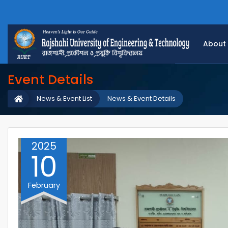
About
Event Details
News & Event List
News & Event Details
2025
10
February