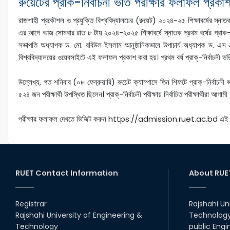
রুয়েটের প্রাক-নির্বাচনী ভর্তি পরীক্ষার ফলাফল প্রকা
রাজশাহী প্রকৌশল ও প্রযুক্তি বিশ্ববিদ্যালয়ের (রুয়েট) ২০২৪-২৫ শিক্ষাবর্ষের স্নাতক শ্
এর আগে আজ সোমবার রাত ৮ টায় ২০২৪-২০২৫ শিক্ষাবর্ষে স্নাতক প্রথম বর্ষের প্রাক-নির
সভাপতি অধ্যাপক ড. মো. রবিউল ইসলাম আনুষ্ঠানিকভাবে উপাচার্য অধ্যাপক ড. এস এ
বিশ্ববিদ্যালয়ের ওয়েবসাইটে এই ফলাফল প্রকাশ করা হয়। প্রথম বর্ষ প্রাক্‌-নির্বাচনী ভর্
উল্লেখ্য, গত শনিবার (০৮ ফেব্রুয়ারি) রুয়েট ক্যাম্পাসে তিন শিফটে প্রাক্‌-নির্বাচনী
৫২৪ জন পরীক্ষার্থী উপস্থিত ছিলেন। প্রাক্‌-নির্বাচনী পরীক্ষায় নির্বাচিত পরীক্ষার্থীরা আগ
পরীক্ষার ফলাফল দেখতে ভিজিট করুন https://admission.ruet.ac.bd এই ও
RUET Contact Information
About RUE
Registrar
Rajshahi Un
Rajshahi University of Engineering &
Technology 
Technology
public Engi