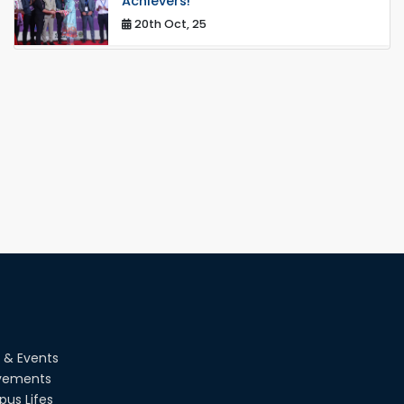
Achievers!
20th Oct, 25
Congratulations on an Insightful Talk
on Hollow Core Fiber Breakthroughs
17th Dec, 25
Career Development Session with
Japanese Industry Leader Engages
Final-Year Students
16th Oct, 25
RUET CSE Department hosts day-
long workshop to promote inclusive
technology development
08th Nov, 25
Seminar on " Milimeter Wave System
and Circuit Design for Highly
Integrated RADAR Transceivers"
 & Events
24th Oct, 25
vements
us Lifes