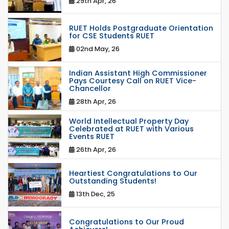
29th Apr, 26
RUET Holds Postgraduate Orientation
for CSE Students RUET
02nd May, 26
Indian Assistant High Commissioner
Pays Courtesy Call on RUET Vice-
Chancellor
28th Apr, 26
World Intellectual Property Day
Celebrated at RUET with Various
Events RUET
26th Apr, 26
Heartiest Congratulations to Our
Outstanding Students!
13th Dec, 25
Congratulations to Our Proud