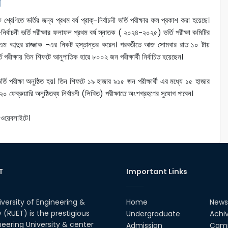
শ
রেণিতে ভর্তির জন্য প্রথম বর্ষ প্রাক্‌-নির্বাচনী ভর্তি পরীক্ষার ফল প্রকাশ করা হয়েছে।
্বাচনী ভর্তি পরীক্ষার ফলাফল প্রথম বর্ষ স্নাতক ( ২০২৪-২০২৫) ভর্তি পরীক্ষা কমিটির
ম আব্দুর রাজ্জাক -এর নিকট হস্তান্তর করেন। পরবর্তীতে আজ সোমবার রাত ১০ টায়
তি পরীক্ষায় তিন শিফটে আনুপাতিক হারে ৮০০২ জন পরীক্ষার্থী নির্বাচিত হয়েছেন।
 ভর্তি পরীক্ষা অনুষ্ঠিত হয়। তিন শিফটে ১৯ হাজার ৯১৫ জন পরীক্ষার্থী এর মধ্যে ১৫ হাজার
ামী ২০ ফেব্রুয়ারি অনুষ্ঠিতব্য নির্বাচনী (লিখিত) পরীক্ষাতে অংশগ্রহণের সুযোগ পাবেন।
য়েবসাইটে।
T
Important Links
iversity of Engineering &
Home
News
(RUET) is the prestigious
Undergraduate
Achi
neering University & center
Admission
Camp